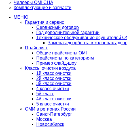
Чиллеры OMI CHA
Комплектующие и запчасти
МЕНЮ
Гарантия и сервис
Сервисный договор
Год дополнительной гарантии
Техническое обслуживание осушителей O
Замена адсорбента в колоннах адсо
Прайслист
Общие прайслисты OMI
Прайслисты по категориям
Пример слайд-шоу
Классы очистки воздуха
1й класс очистки
2й класс очистки
3й класс очистки
4 класс очистки
5й класс
4й класс очистки
5 класс очистки
ОМИ в регионах России
Санкт-Петербург
Москва
Новосибирск