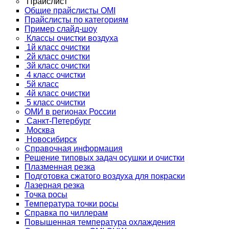
Прайслист
Общие прайслисты OMI
Прайслисты по категориям
Пример слайд-шоу
Классы очистки воздуха
1й класс очистки
2й класс очистки
3й класс очистки
4 класс очистки
5й класс
4й класс очистки
5 класс очистки
ОМИ в регионах России
Санкт-Петербург
Москва
Новосибирск
Справочная информация
Решение типовых задач осушки и очистки
Плазменная резка
Подготовка сжатого воздуха для покраски
Лазерная резка
Точка росы
Температура точки росы
Справка по чиллерам
Повышенная температура охлаждения