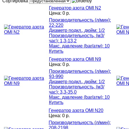
Сортировка
Генератор азота OMI N2
Цена:
0 р.
Производительность (л/мин):
22-220
Диаметр подкл., дюйм: 1/2
Производительность, (м3/
час): 1,3-13,2
Макс. давление (bar/атм): 10
Купить
Генератор азота OMI N9
Цена:
0 р.
Производительность (л/мин):
93-990
Диаметр подкл., дюйм: 1/2
Производительность, (м3/
час): 3,3-35,0
Макс. давление (bar/атм): 10
Купить
Генератор азота OMI N20
Цена:
0 р.
Производительность (л/мин):
208-2198