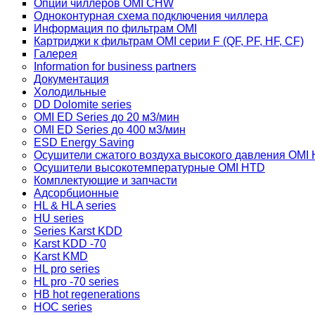
Опции чиллеров OMI CHW
Одноконтурная схема подключения чиллера
Информация по фильтрам OMI
Картриджи к фильтрам OMI серии F (QF, PF, HF, CF)
Галерея
Information for business partners
Документация
Холодильные
DD Dolomite series
OMI ED Series до 20 м3/мин
OMI ED Series до 400 м3/мин
ESD Energy Saving
Осушители сжатого воздуха высокого давления OMI
Осушители высокотемпературные OMI HTD
Комплектующие и запчасти
Адсорбционные
HL & HLA series
HU series
Series Karst KDD
Karst KDD -70
Karst KMD
HL pro series
HL pro -70 series
HB hot regenerations
HOC series