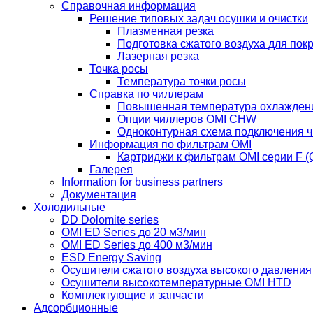
Справочная информация
Решение типовых задач осушки и очистки
Плазменная резка
Подготовка сжатого воздуха для пок
Лазерная резка
Точка росы
Температура точки росы
Справка по чиллерам
Повышенная температура охлажден
Опции чиллеров OMI CHW
Одноконтурная схема подключения 
Информация по фильтрам OMI
Картриджи к фильтрам OMI серии F (Q
Галерея
Information for business partners
Документация
Холодильные
DD Dolomite series
OMI ED Series до 20 м3/мин
OMI ED Series до 400 м3/мин
ESD Energy Saving
Осушители сжатого воздуха высокого давлени
Осушители высокотемпературные OMI HTD
Комплектующие и запчасти
Адсорбционные