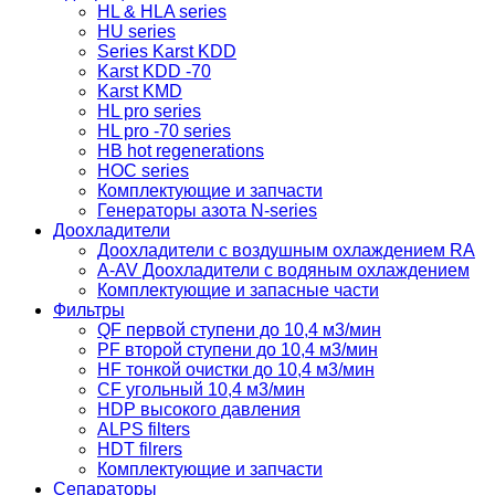
HL & HLA series
HU series
Series Karst KDD
Karst KDD -70
Karst KMD
HL pro series
HL pro -70 series
HB hot regenerations
HOC series
Комплектующие и запчасти
Генераторы азота N-series
Доохладители
Доохладители с воздушным охлаждением RA
A-AV Доохладители с водяным охлаждением
Комплектующие и запасные части
Фильтры
QF первой ступени до 10,4 м3/мин
PF второй ступени до 10,4 м3/мин
HF тонкой очистки до 10,4 м3/мин
CF угольный 10,4 м3/мин
HDP высокого давления
ALPS filters
HDT filrers
Комплектующие и запчасти
Сепараторы