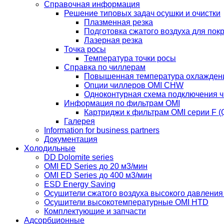
Справочная информация
Решение типовых задач осушки и очистки
Плазменная резка
Подготовка сжатого воздуха для пок
Лазерная резка
Точка росы
Температура точки росы
Справка по чиллерам
Повышенная температура охлажден
Опции чиллеров OMI CHW
Одноконтурная схема подключения 
Информация по фильтрам OMI
Картриджи к фильтрам OMI серии F (Q
Галерея
Information for business partners
Документация
Холодильные
DD Dolomite series
OMI ED Series до 20 м3/мин
OMI ED Series до 400 м3/мин
ESD Energy Saving
Осушители сжатого воздуха высокого давлени
Осушители высокотемпературные OMI HTD
Комплектующие и запчасти
Адсорбционные