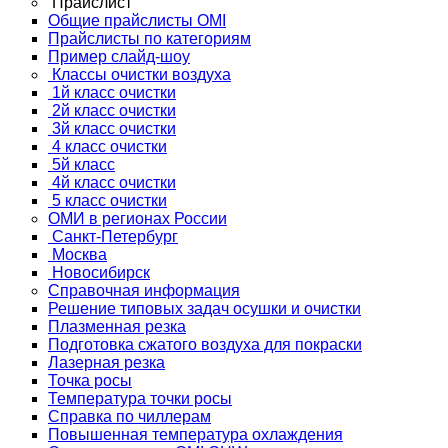
Прайслист
Общие прайслисты OMI
Прайслисты по категориям
Пример слайд-шоу
Классы очистки воздуха
1й класс очистки
2й класс очистки
3й класс очистки
4 класс очистки
5й класс
4й класс очистки
5 класс очистки
ОМИ в регионах России
Санкт-Петербург
Москва
Новосибирск
Справочная информация
Решение типовых задач осушки и очистки
Плазменная резка
Подготовка сжатого воздуха для покраски
Лазерная резка
Точка росы
Температура точки росы
Справка по чиллерам
Повышенная температура охлаждения