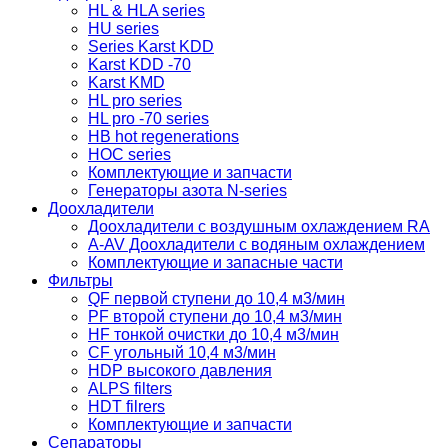
HL & HLA series
HU series
Series Karst KDD
Karst KDD -70
Karst KMD
HL pro series
HL pro -70 series
HB hot regenerations
HOC series
Комплектующие и запчасти
Генераторы азота N-series
Доохладители
Доохладители с воздушным охлаждением RA
A-AV Доохладители с водяным охлаждением
Комплектующие и запасные части
Фильтры
QF первой ступени до 10,4 м3/мин
PF второй ступени до 10,4 м3/мин
HF тонкой очистки до 10,4 м3/мин
CF угольный 10,4 м3/мин
HDP высокого давления
ALPS filters
HDT filrers
Комплектующие и запчасти
Сепараторы