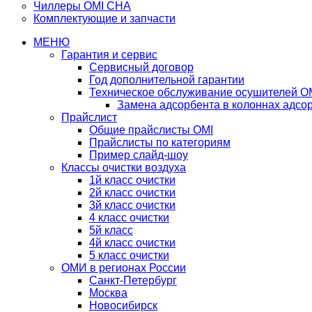
Чиллеры OMI CHA
Комплектующие и запчасти
МЕНЮ
Гарантия и сервис
Сервисный договор
Год дополнительной гарантии
Техническое обслуживание осушителей O
Замена адсорбента в колоннах адсо
Прайслист
Общие прайслисты OMI
Прайслисты по категориям
Пример слайд-шоу
Классы очистки воздуха
1й класс очистки
2й класс очистки
3й класс очистки
4 класс очистки
5й класс
4й класс очистки
5 класс очистки
ОМИ в регионах России
Санкт-Петербург
Москва
Новосибирск