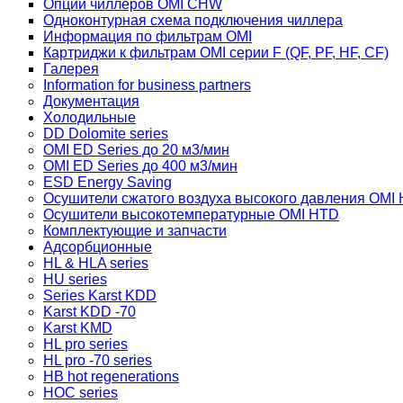
Опции чиллеров OMI CHW
Одноконтурная схема подключения чиллера
Информация по фильтрам OMI
Картриджи к фильтрам OMI серии F (QF, PF, HF, CF)
Галерея
Information for business partners
Документация
Холодильные
DD Dolomite series
OMI ED Series до 20 м3/мин
OMI ED Series до 400 м3/мин
ESD Energy Saving
Осушители сжатого воздуха высокого давления OMI
Осушители высокотемпературные OMI HTD
Комплектующие и запчасти
Адсорбционные
HL & HLA series
HU series
Series Karst KDD
Karst KDD -70
Karst KMD
HL pro series
HL pro -70 series
HB hot regenerations
HOC series