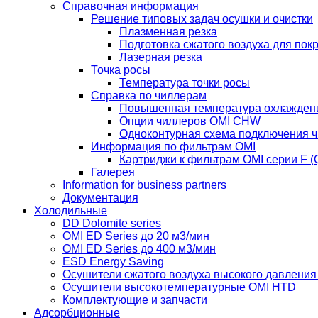
Справочная информация
Решение типовых задач осушки и очистки
Плазменная резка
Подготовка сжатого воздуха для пок
Лазерная резка
Точка росы
Температура точки росы
Справка по чиллерам
Повышенная температура охлажден
Опции чиллеров OMI CHW
Одноконтурная схема подключения 
Информация по фильтрам OMI
Картриджи к фильтрам OMI серии F (Q
Галерея
Information for business partners
Документация
Холодильные
DD Dolomite series
OMI ED Series до 20 м3/мин
OMI ED Series до 400 м3/мин
ESD Energy Saving
Осушители сжатого воздуха высокого давлени
Осушители высокотемпературные OMI HTD
Комплектующие и запчасти
Адсорбционные