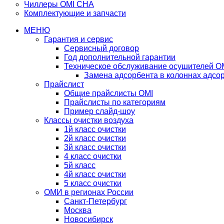
Чиллеры OMI CHA
Комплектующие и запчасти
МЕНЮ
Гарантия и сервис
Сервисный договор
Год дополнительной гарантии
Техническое обслуживание осушителей O
Замена адсорбента в колоннах адсо
Прайслист
Общие прайслисты OMI
Прайслисты по категориям
Пример слайд-шоу
Классы очистки воздуха
1й класс очистки
2й класс очистки
3й класс очистки
4 класс очистки
5й класс
4й класс очистки
5 класс очистки
ОМИ в регионах России
Санкт-Петербург
Москва
Новосибирск