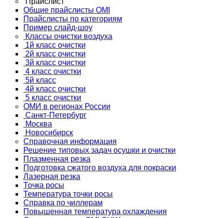
Прайслист
Общие прайслисты OMI
Прайслисты по категориям
Пример слайд-шоу
Классы очистки воздуха
1й класс очистки
2й класс очистки
3й класс очистки
4 класс очистки
5й класс
4й класс очистки
5 класс очистки
ОМИ в регионах России
Санкт-Петербург
Москва
Новосибирск
Справочная информация
Решение типовых задач осушки и очистки
Плазменная резка
Подготовка сжатого воздуха для покраски
Лазерная резка
Точка росы
Температура точки росы
Справка по чиллерам
Повышенная температура охлаждения