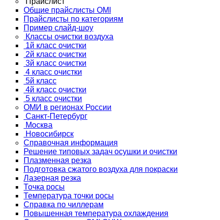
Прайслист
Общие прайслисты OMI
Прайслисты по категориям
Пример слайд-шоу
Классы очистки воздуха
1й класс очистки
2й класс очистки
3й класс очистки
4 класс очистки
5й класс
4й класс очистки
5 класс очистки
ОМИ в регионах России
Санкт-Петербург
Москва
Новосибирск
Справочная информация
Решение типовых задач осушки и очистки
Плазменная резка
Подготовка сжатого воздуха для покраски
Лазерная резка
Точка росы
Температура точки росы
Справка по чиллерам
Повышенная температура охлаждения