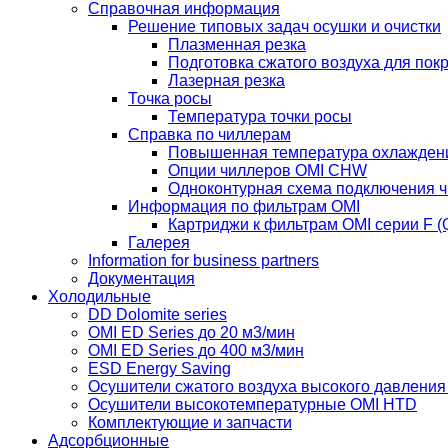
Справочная информация
Решение типовых задач осушки и очистки
Плазменная резка
Подготовка сжатого воздуха для пок
Лазерная резка
Точка росы
Температура точки росы
Справка по чиллерам
Повышенная температура охлажден
Опции чиллеров OMI CHW
Одноконтурная схема подключения 
Информация по фильтрам OMI
Картриджи к фильтрам OMI серии F (Q
Галерея
Information for business partners
Документация
Холодильные
DD Dolomite series
OMI ED Series до 20 м3/мин
OMI ED Series до 400 м3/мин
ESD Energy Saving
Осушители сжатого воздуха высокого давлени
Осушители высокотемпературные OMI HTD
Комплектующие и запчасти
Адсорбционные