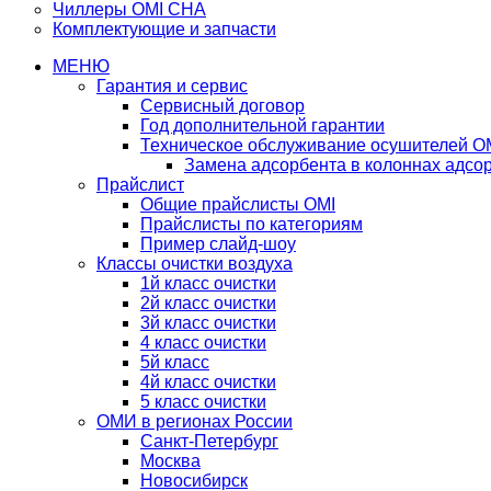
Чиллеры OMI CHA
Комплектующие и запчасти
МЕНЮ
Гарантия и сервис
Сервисный договор
Год дополнительной гарантии
Техническое обслуживание осушителей O
Замена адсорбента в колоннах адсо
Прайслист
Общие прайслисты OMI
Прайслисты по категориям
Пример слайд-шоу
Классы очистки воздуха
1й класс очистки
2й класс очистки
3й класс очистки
4 класс очистки
5й класс
4й класс очистки
5 класс очистки
ОМИ в регионах России
Санкт-Петербург
Москва
Новосибирск