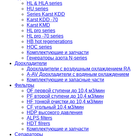
HL & HLA series
HU series
Series Karst KDD
Karst KDD -70
Karst KMD
HL pro series
HL pro -70 series
HB hot regenerations
HOC series
Комплектующие и запчасти
Генераторы азота N-series
Доохладители
Доохладители с воздушным охлаждением RA
A-AV Доохладители с водяным охлаждением
Комплектующие и запасные части
Фильтры
QF первой ступени до 10,4 м3/мин
PF второй ступени до 10,4 м3/мин
HF тонкой очистки до 10,4 м3/мин
CF угольный 10,4 м3/мин
HDP высокого давления
ALPS filters
HDT filrers
Комплектующие и запчасти
Сепараторы