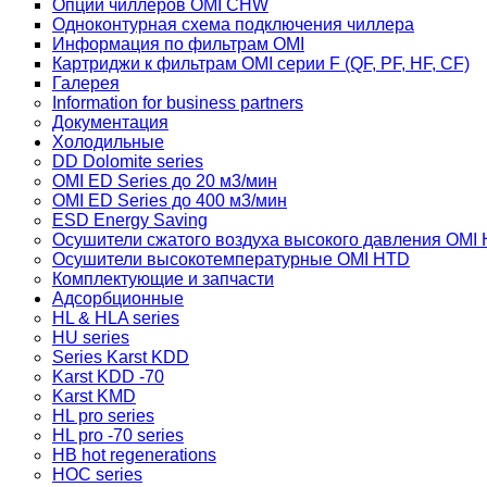
Опции чиллеров OMI CHW
Одноконтурная схема подключения чиллера
Информация по фильтрам OMI
Картриджи к фильтрам OMI серии F (QF, PF, HF, CF)
Галерея
Information for business partners
Документация
Холодильные
DD Dolomite series
OMI ED Series до 20 м3/мин
OMI ED Series до 400 м3/мин
ESD Energy Saving
Осушители сжатого воздуха высокого давления OMI
Осушители высокотемпературные OMI HTD
Комплектующие и запчасти
Адсорбционные
HL & HLA series
HU series
Series Karst KDD
Karst KDD -70
Karst KMD
HL pro series
HL pro -70 series
HB hot regenerations
HOC series