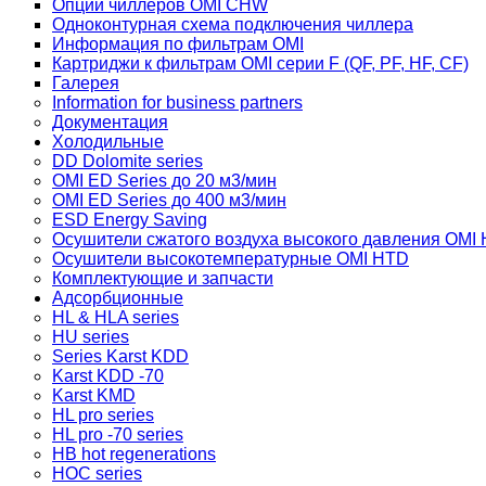
Опции чиллеров OMI CHW
Одноконтурная схема подключения чиллера
Информация по фильтрам OMI
Картриджи к фильтрам OMI серии F (QF, PF, HF, CF)
Галерея
Information for business partners
Документация
Холодильные
DD Dolomite series
OMI ED Series до 20 м3/мин
OMI ED Series до 400 м3/мин
ESD Energy Saving
Осушители сжатого воздуха высокого давления OMI
Осушители высокотемпературные OMI HTD
Комплектующие и запчасти
Адсорбционные
HL & HLA series
HU series
Series Karst KDD
Karst KDD -70
Karst KMD
HL pro series
HL pro -70 series
HB hot regenerations
HOC series