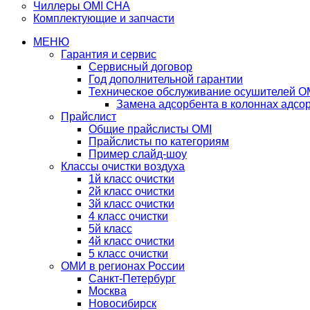
Чиллеры OMI CHA
Комплектующие и запчасти
МЕНЮ
Гарантия и сервис
Сервисный договор
Год дополнительной гарантии
Техническое обслуживание осушителей O
Замена адсорбента в колоннах адсо
Прайслист
Общие прайслисты OMI
Прайслисты по категориям
Пример слайд-шоу
Классы очистки воздуха
1й класс очистки
2й класс очистки
3й класс очистки
4 класс очистки
5й класс
4й класс очистки
5 класс очистки
ОМИ в регионах России
Санкт-Петербург
Москва
Новосибирск