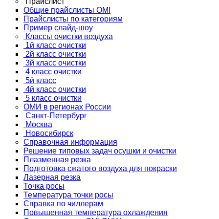
Прайслист
Общие прайслисты OMI
Прайслисты по категориям
Пример слайд-шоу
Классы очистки воздуха
1й класс очистки
2й класс очистки
3й класс очистки
4 класс очистки
5й класс
4й класс очистки
5 класс очистки
ОМИ в регионах России
Санкт-Петербург
Москва
Новосибирск
Справочная информация
Решение типовых задач осушки и очистки
Плазменная резка
Подготовка сжатого воздуха для покраски
Лазерная резка
Точка росы
Температура точки росы
Справка по чиллерам
Повышенная температура охлаждения