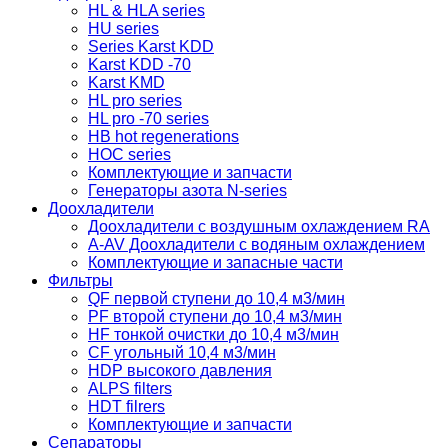
HL & HLA series
HU series
Series Karst KDD
Karst KDD -70
Karst KMD
HL pro series
HL pro -70 series
HB hot regenerations
HOC series
Комплектующие и запчасти
Генераторы азота N-series
Доохладители
Доохладители с воздушным охлаждением RA
A-AV Доохладители с водяным охлаждением
Комплектующие и запасные части
Фильтры
QF первой ступени до 10,4 м3/мин
PF второй ступени до 10,4 м3/мин
HF тонкой очистки до 10,4 м3/мин
CF угольный 10,4 м3/мин
HDP высокого давления
ALPS filters
HDT filrers
Комплектующие и запчасти
Сепараторы