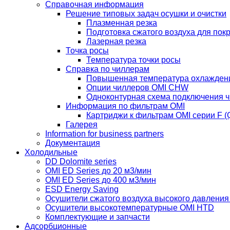
Справочная информация
Решение типовых задач осушки и очистки
Плазменная резка
Подготовка сжатого воздуха для пок
Лазерная резка
Точка росы
Температура точки росы
Справка по чиллерам
Повышенная температура охлажден
Опции чиллеров OMI CHW
Одноконтурная схема подключения 
Информация по фильтрам OMI
Картриджи к фильтрам OMI серии F (Q
Галерея
Information for business partners
Документация
Холодильные
DD Dolomite series
OMI ED Series до 20 м3/мин
OMI ED Series до 400 м3/мин
ESD Energy Saving
Осушители сжатого воздуха высокого давлени
Осушители высокотемпературные OMI HTD
Комплектующие и запчасти
Адсорбционные