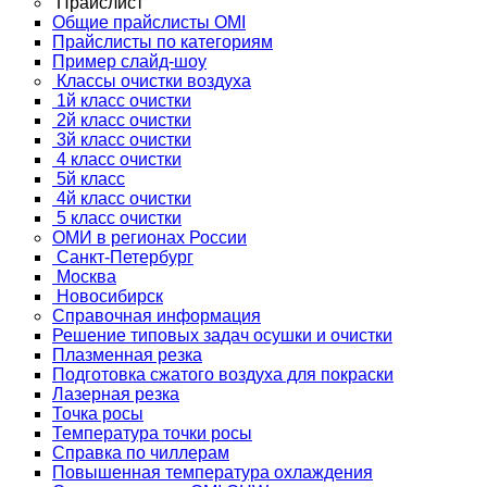
Прайслист
Общие прайслисты OMI
Прайслисты по категориям
Пример слайд-шоу
Классы очистки воздуха
1й класс очистки
2й класс очистки
3й класс очистки
4 класс очистки
5й класс
4й класс очистки
5 класс очистки
ОМИ в регионах России
Санкт-Петербург
Москва
Новосибирск
Справочная информация
Решение типовых задач осушки и очистки
Плазменная резка
Подготовка сжатого воздуха для покраски
Лазерная резка
Точка росы
Температура точки росы
Справка по чиллерам
Повышенная температура охлаждения