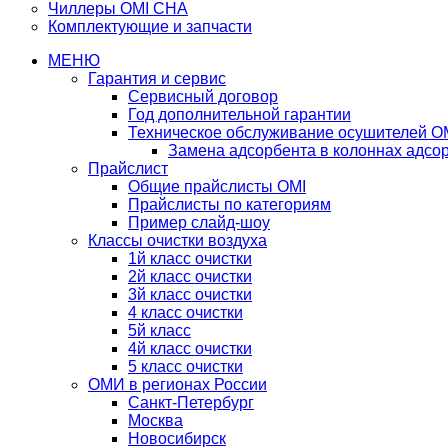
Чиллеры OMI CHA
Комплектующие и запчасти
МЕНЮ
Гарантия и сервис
Сервисный договор
Год дополнительной гарантии
Техническое обслуживание осушителей O
Замена адсорбента в колоннах адсо
Прайслист
Общие прайслисты OMI
Прайслисты по категориям
Пример слайд-шоу
Классы очистки воздуха
1й класс очистки
2й класс очистки
3й класс очистки
4 класс очистки
5й класс
4й класс очистки
5 класс очистки
ОМИ в регионах России
Санкт-Петербург
Москва
Новосибирск