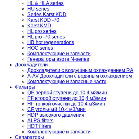
HL & HLA series
HU series
Series Karst KDD
Karst KDD -70
Karst KMD
HL pro series
HL pro -70 series
HB hot regenerations
HOC series
Комплектующие и запчасти
Генераторы азота N-series
Доохладители
Доохладители с воздушным охлаждением RA
A-AV Доохладители с водяным охлаждением
Комплектующие и запасные части
Фильтры
QF первой ступени до 10,4 м3/мин
PF второй ступени до 10,4 м3/мин
HF тонкой очистки до 10,4 м3/мин
CF угольный 10,4 м3/мин
HDP высокого давления
ALPS filters
HDT filrers
Комплектующие и запчасти
Сепараторы