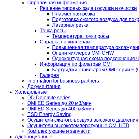
Справочная информация
Решение типовых задач осушки и очистки
Плазменная резка
Подготовка сжатого воздуха для пок
Лазерная резка
Точка росы
Температура точки росы
Справка по чиллерам
Повышенная температура охлажден
Опции чиллеров OMI CHW
Одноконтурная схема подключения 
Информация по фильтрам OMI
Картриджи к фильтрам OMI серии F (Q
Галерея
Information for business partners
Документация
Холодильные
DD Dolomite series
OMI ED Series до 20 м3/мин
OMI ED Series до 400 м3/мин
ESD Energy Saving
Осушители сжатого воздуха высокого давлени
Осушители высокотемпературные OMI HTD
Комплектующие и запчасти
Адсорбционные