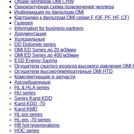
Опции чиллеров OMI CHW
Одноконтурная схема подключения чиллера
Информация по фильтрам OMI
Картриджи к фильтрам OMI серии F (QF, PF, HF, CF)
Галерея
Information for business partners
Документация
Холодильные
DD Dolomite series
OMI ED Series до 20 м3/мин
OMI ED Series до 400 м3/мин
ESD Energy Saving
Осушители сжатого воздуха высокого давления OMI
Осушители высокотемпературные OMI HTD
Комплектующие и запчасти
Адсорбционные
HL & HLA series
HU series
Series Karst KDD
Karst KDD -70
Karst KMD
HL pro series
HL pro -70 series
HB hot regenerations
HOC series