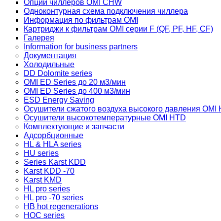
Опции чиллеров OMI CHW
Одноконтурная схема подключения чиллера
Информация по фильтрам OMI
Картриджи к фильтрам OMI серии F (QF, PF, HF, CF)
Галерея
Information for business partners
Документация
Холодильные
DD Dolomite series
OMI ED Series до 20 м3/мин
OMI ED Series до 400 м3/мин
ESD Energy Saving
Осушители сжатого воздуха высокого давления OMI
Осушители высокотемпературные OMI HTD
Комплектующие и запчасти
Адсорбционные
HL & HLA series
HU series
Series Karst KDD
Karst KDD -70
Karst KMD
HL pro series
HL pro -70 series
HB hot regenerations
HOC series