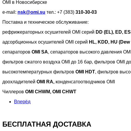
OMI в Новосибирске
e-mail:
nsk@omi.su
тел.: +7 (383)
310-30-03
Поставка и техническое обслуживание:
рефрижераторных осушителей OMI серий
DD (EL), ED, E
адсорбционных осушителей OMI серий
HL, KDD, HU (Dew 
сепараторов
OMI SA
, сепараторов высокого давления OM
фильтров сжатого воздуха OMI до 16 бар, фильтров OMI до
высокотемпературных фильтров
OMI HDT
, фильтров выс
доохладителей
OMI RA,
конденсатоотводчиков OMI
Чиллеров
OMI CHWM, OMI CHWT
Вперёд
БЕСПЛАТНАЯ ДОСТАВКА