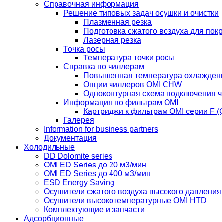
Справочная информация
Решение типовых задач осушки и очистки
Плазменная резка
Подготовка сжатого воздуха для пок
Лазерная резка
Точка росы
Температура точки росы
Справка по чиллерам
Повышенная температура охлажден
Опции чиллеров OMI CHW
Одноконтурная схема подключения 
Информация по фильтрам OMI
Картриджи к фильтрам OMI серии F (Q
Галерея
Information for business partners
Документация
Холодильные
DD Dolomite series
OMI ED Series до 20 м3/мин
OMI ED Series до 400 м3/мин
ESD Energy Saving
Осушители сжатого воздуха высокого давлени
Осушители высокотемпературные OMI HTD
Комплектующие и запчасти
Адсорбционные