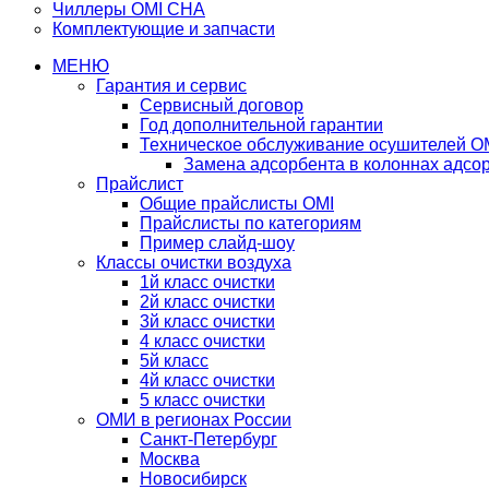
Чиллеры OMI CHA
Комплектующие и запчасти
МЕНЮ
Гарантия и сервис
Сервисный договор
Год дополнительной гарантии
Техническое обслуживание осушителей O
Замена адсорбента в колоннах адсо
Прайслист
Общие прайслисты OMI
Прайслисты по категориям
Пример слайд-шоу
Классы очистки воздуха
1й класс очистки
2й класс очистки
3й класс очистки
4 класс очистки
5й класс
4й класс очистки
5 класс очистки
ОМИ в регионах России
Санкт-Петербург
Москва
Новосибирск