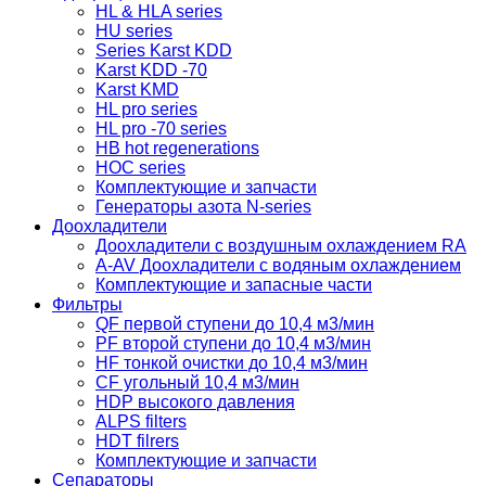
HL & HLA series
HU series
Series Karst KDD
Karst KDD -70
Karst KMD
HL pro series
HL pro -70 series
HB hot regenerations
HOC series
Комплектующие и запчасти
Генераторы азота N-series
Доохладители
Доохладители с воздушным охлаждением RA
A-AV Доохладители с водяным охлаждением
Комплектующие и запасные части
Фильтры
QF первой ступени до 10,4 м3/мин
PF второй ступени до 10,4 м3/мин
HF тонкой очистки до 10,4 м3/мин
CF угольный 10,4 м3/мин
HDP высокого давления
ALPS filters
HDT filrers
Комплектующие и запчасти
Сепараторы