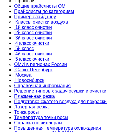
Прайслист
Общие прайслисты OMI
Прайслисты по категориям
Пример слайд-шоу
Классы очистки воздуха
1й класс очистки
2й класс очистки
3й класс очистки
4 класс очистки
5й класс
4й класс очистки
5 класс очистки
ОМИ в регионах России
Санкт-Петербург
Москва
Новосибирск
Справочная информация
Решение типовых задач осушки и очистки
Плазменная резка
Подготовка сжатого воздуха для покраски
Лазерная резка
Точка росы
Температура точки росы
Справка по чиллерам
Повышенная температура охлаждения