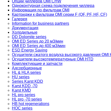
Опции чиллеров OMI CHW
Одноконтурная схема подключения чиллера
Информация по фильтрам OMI
Картриджи к фильтрам OMI серии F (QF, PF, HF, CF)
Галерея
Information for business partners
Документация
Холодильные
DD Dolomite series
OMI ED Series до 20 м3/мин
OMI ED Series до 400 м3/мин
ESD Energy Saving
Осушители сжатого воздуха высокого давления OMI
Осушители высокотемпературные OMI HTD
Комплектующие и запчасти
Адсорбционные
HL & HLA series
HU series
Series Karst KDD
Karst KDD -70
Karst KMD
HL pro series
HL pro -70 series
HB hot regenerations
HOC series