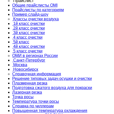
Прайслист
Общие прайслисты OMI
Прайслисты по категориям
Пример слайд-шоу
Классы очистки воздуха
1й класс очистки
2й класс очистки
3й класс очистки
4 класс очистки
5й класс
4й класс очистки
5 класс очистки
ОМИ в регионах России
Санкт-Петербург
Москва
Новосибирск
Справочная информация
Решение типовых задач осушки и очистки
Плазменная резка
Подготовка сжатого воздуха для покраски
Лазерная резка
Точка росы
Температура точки росы
Справка по чиллерам
Повышенная температура охлаждения