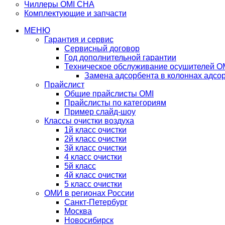
Чиллеры OMI CHA
Комплектующие и запчасти
МЕНЮ
Гарантия и сервис
Сервисный договор
Год дополнительной гарантии
Техническое обслуживание осушителей O
Замена адсорбента в колоннах адсо
Прайслист
Общие прайслисты OMI
Прайслисты по категориям
Пример слайд-шоу
Классы очистки воздуха
1й класс очистки
2й класс очистки
3й класс очистки
4 класс очистки
5й класс
4й класс очистки
5 класс очистки
ОМИ в регионах России
Санкт-Петербург
Москва
Новосибирск