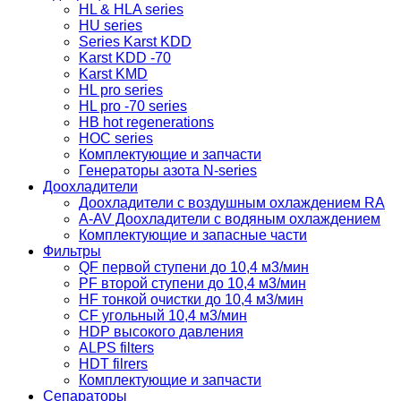
HL & HLA series
HU series
Series Karst KDD
Karst KDD -70
Karst KMD
HL pro series
HL pro -70 series
HB hot regenerations
HOC series
Комплектующие и запчасти
Генераторы азота N-series
Доохладители
Доохладители с воздушным охлаждением RA
A-AV Доохладители с водяным охлаждением
Комплектующие и запасные части
Фильтры
QF первой ступени до 10,4 м3/мин
PF второй ступени до 10,4 м3/мин
HF тонкой очистки до 10,4 м3/мин
CF угольный 10,4 м3/мин
HDP высокого давления
ALPS filters
HDT filrers
Комплектующие и запчасти
Сепараторы