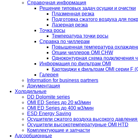
Справочная информация
Решение типовых задач осушки и очистки
Плазменная резка
Подготовка сжатого воздуха для пок
Лазерная резка
Точка росы
Температура точки росы
Справка по чиллерам
Повышенная температура охлажден
Опции чиллеров OMI CHW
Одноконтурная схема подключения 
Информация по фильтрам OMI
Картриджи к фильтрам OMI серии F (Q
Галерея
Information for business partners
Документация
Холодильные
DD Dolomite series
OMI ED Series до 20 м3/мин
OMI ED Series до 400 м3/мин
ESD Energy Saving
Осушители сжатого воздуха высокого давлени
Осушители высокотемпературные OMI HTD
Комплектующие и запчасти
Адсорбционные