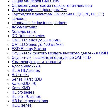
Опции чиллеров OMI CHW
Одноконтурная схема подключения чиллера
Информация по фильтрам OMI
Картриджи к фильтрам OMI серии F (QF, PF, HF, CF)
Галерея
Information for business partners
Документация
Холодильные
DD Dolomite series
OMI ED Series до 20 м3/мин
OMI ED Series до 400 м3/мин
ESD Energy Saving
Осушители сжатого воздуха высокого давления OMI
Осушители высокотемпературные OMI HTD
Комплектующие и запчасти
Адсорбционные
HL & HLA series
HU series
Series Karst KDD
Karst KDD -70
Karst KMD
HL pro series
HL pro -70 series
HB hot regenerations
HOC series