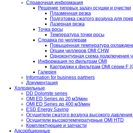
Справочная информация
Решение типовых задач осушки и очистки
Плазменная резка
Подготовка сжатого воздуха для пок
Лазерная резка
Точка росы
Температура точки росы
Справка по чиллерам
Повышенная температура охлажден
Опции чиллеров OMI CHW
Одноконтурная схема подключения 
Информация по фильтрам OMI
Картриджи к фильтрам OMI серии F (Q
Галерея
Information for business partners
Документация
Холодильные
DD Dolomite series
OMI ED Series до 20 м3/мин
OMI ED Series до 400 м3/мин
ESD Energy Saving
Осушители сжатого воздуха высокого давлени
Осушители высокотемпературные OMI HTD
Комплектующие и запчасти
Адсорбционные