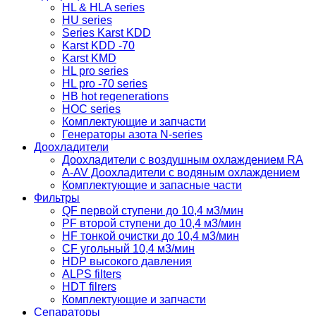
HL & HLA series
HU series
Series Karst KDD
Karst KDD -70
Karst KMD
HL pro series
HL pro -70 series
HB hot regenerations
HOC series
Комплектующие и запчасти
Генераторы азота N-series
Доохладители
Доохладители с воздушным охлаждением RA
A-AV Доохладители с водяным охлаждением
Комплектующие и запасные части
Фильтры
QF первой ступени до 10,4 м3/мин
PF второй ступени до 10,4 м3/мин
HF тонкой очистки до 10,4 м3/мин
CF угольный 10,4 м3/мин
HDP высокого давления
ALPS filters
HDT filrers
Комплектующие и запчасти
Сепараторы