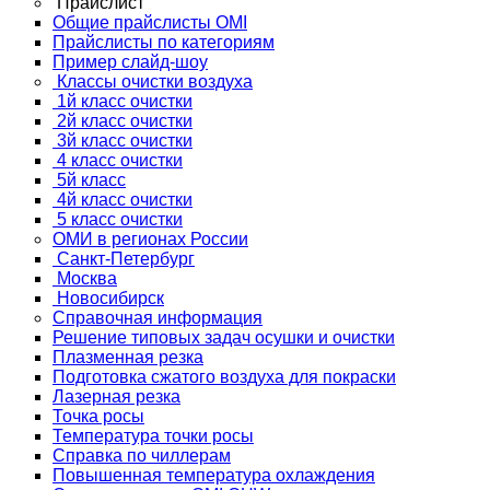
Прайслист
Общие прайслисты OMI
Прайслисты по категориям
Пример слайд-шоу
Классы очистки воздуха
1й класс очистки
2й класс очистки
3й класс очистки
4 класс очистки
5й класс
4й класс очистки
5 класс очистки
ОМИ в регионах России
Санкт-Петербург
Москва
Новосибирск
Справочная информация
Решение типовых задач осушки и очистки
Плазменная резка
Подготовка сжатого воздуха для покраски
Лазерная резка
Точка росы
Температура точки росы
Справка по чиллерам
Повышенная температура охлаждения