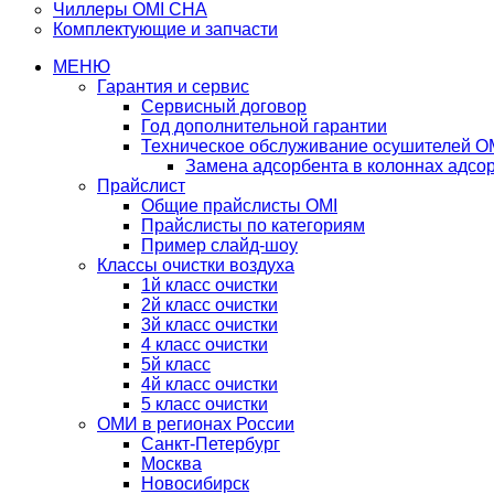
Чиллеры OMI CHA
Комплектующие и запчасти
МЕНЮ
Гарантия и сервис
Сервисный договор
Год дополнительной гарантии
Техническое обслуживание осушителей O
Замена адсорбента в колоннах адсо
Прайслист
Общие прайслисты OMI
Прайслисты по категориям
Пример слайд-шоу
Классы очистки воздуха
1й класс очистки
2й класс очистки
3й класс очистки
4 класс очистки
5й класс
4й класс очистки
5 класс очистки
ОМИ в регионах России
Санкт-Петербург
Москва
Новосибирск