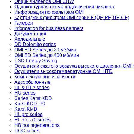
Опции чиллеров OMI CHW
Одноконтурная схема подключения чиллера
Информация по фильтрам OMI
Картриджи к фильтрам OMI серии F (QF, PF, HF, CF)
Галерея
Information for business partners
Документация
Холодильные
DD Dolomite series
OMI ED Series до 20 м3/мин
OMI ED Series до 400 м3/мин
ESD Energy Saving
Осушители сжатого воздуха высокого давления OMI
Осушители высокотемпературные OMI HTD
Комплектующие и запчасти
Адсорбционные
HL & HLA series
HU series
Series Karst KDD
Karst KDD -70
Karst KMD
HL pro series
HL pro -70 series
HB hot regenerations
HOC series