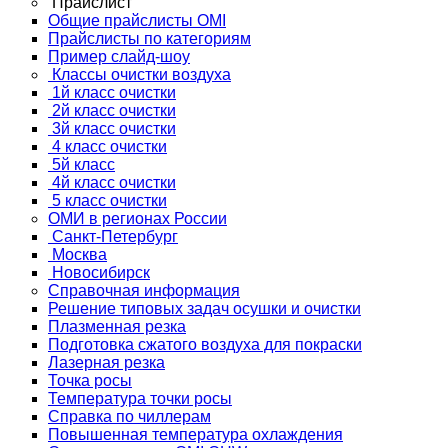
Прайслист
Общие прайслисты OMI
Прайслисты по категориям
Пример слайд-шоу
Классы очистки воздуха
1й класс очистки
2й класс очистки
3й класс очистки
4 класс очистки
5й класс
4й класс очистки
5 класс очистки
ОМИ в регионах России
Санкт-Петербург
Москва
Новосибирск
Справочная информация
Решение типовых задач осушки и очистки
Плазменная резка
Подготовка сжатого воздуха для покраски
Лазерная резка
Точка росы
Температура точки росы
Справка по чиллерам
Повышенная температура охлаждения