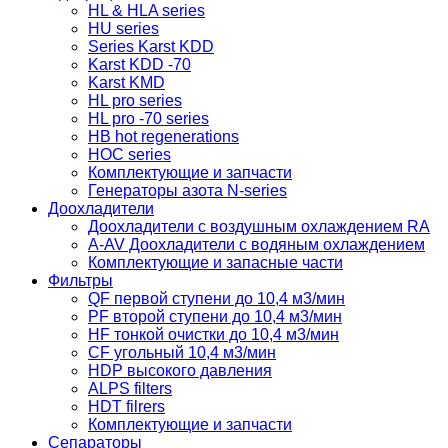
HL & HLA series
HU series
Series Karst KDD
Karst KDD -70
Karst KMD
HL pro series
HL pro -70 series
HB hot regenerations
HOC series
Комплектующие и запчасти
Генераторы азота N-series
Доохладители
Доохладители с воздушным охлаждением RA
A-AV Доохладители с водяным охлаждением
Комплектующие и запасные части
Фильтры
QF первой ступени до 10,4 м3/мин
PF второй ступени до 10,4 м3/мин
HF тонкой очистки до 10,4 м3/мин
CF угольный 10,4 м3/мин
HDP высокого давления
ALPS filters
HDT filrers
Комплектующие и запчасти
Сепараторы