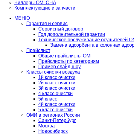
Чиллеры OMI CHA
Комплектующие и запчасти
МЕНЮ
Гарантия и сервис
Сервисный договор
Год дополнительной гарантии
Техническое обслуживание осушителей O
Замена адсорбента в колоннах адсо
Прайслист
Общие прайслисты OMI
Прайслисты по категориям
Пример слайд-шоу
Классы очистки воздуха
1й класс очистки
2й класс очистки
3й класс очистки
4 класс очистки
5й класс
4й класс очистки
5 класс очистки
ОМИ в регионах России
Санкт-Петербург
Москва
Новосибирск