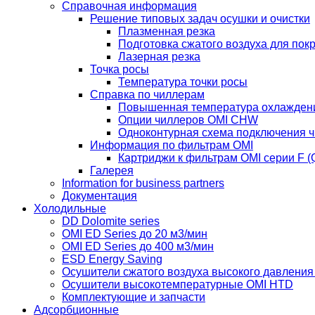
Справочная информация
Решение типовых задач осушки и очистки
Плазменная резка
Подготовка сжатого воздуха для пок
Лазерная резка
Точка росы
Температура точки росы
Справка по чиллерам
Повышенная температура охлажден
Опции чиллеров OMI CHW
Одноконтурная схема подключения 
Информация по фильтрам OMI
Картриджи к фильтрам OMI серии F (Q
Галерея
Information for business partners
Документация
Холодильные
DD Dolomite series
OMI ED Series до 20 м3/мин
OMI ED Series до 400 м3/мин
ESD Energy Saving
Осушители сжатого воздуха высокого давлени
Осушители высокотемпературные OMI HTD
Комплектующие и запчасти
Адсорбционные