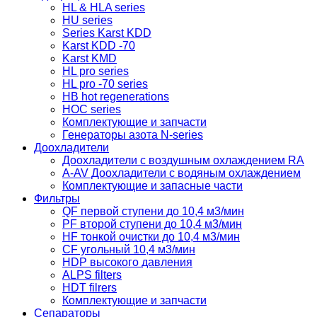
HL & HLA series
HU series
Series Karst KDD
Karst KDD -70
Karst KMD
HL pro series
HL pro -70 series
HB hot regenerations
HOC series
Комплектующие и запчасти
Генераторы азота N-series
Доохладители
Доохладители с воздушным охлаждением RA
A-AV Доохладители с водяным охлаждением
Комплектующие и запасные части
Фильтры
QF первой ступени до 10,4 м3/мин
PF второй ступени до 10,4 м3/мин
HF тонкой очистки до 10,4 м3/мин
CF угольный 10,4 м3/мин
HDP высокого давления
ALPS filters
HDT filrers
Комплектующие и запчасти
Сепараторы