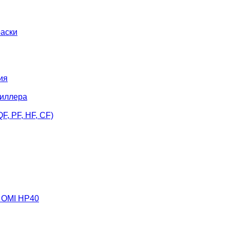
раски
ия
чиллера
F, PF, HF, CF)
я OMI HP40