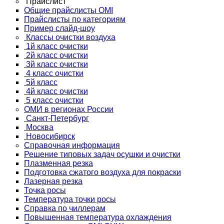
Прайслист
Общие прайслисты OMI
Прайслисты по категориям
Пример слайд-шоу
Классы очистки воздуха
1й класс очистки
2й класс очистки
3й класс очистки
4 класс очистки
5й класс
4й класс очистки
5 класс очистки
ОМИ в регионах России
Санкт-Петербург
Москва
Новосибирск
Справочная информация
Решение типовых задач осушки и очистки
Плазменная резка
Подготовка сжатого воздуха для покраски
Лазерная резка
Точка росы
Температура точки росы
Справка по чиллерам
Повышенная температура охлаждения