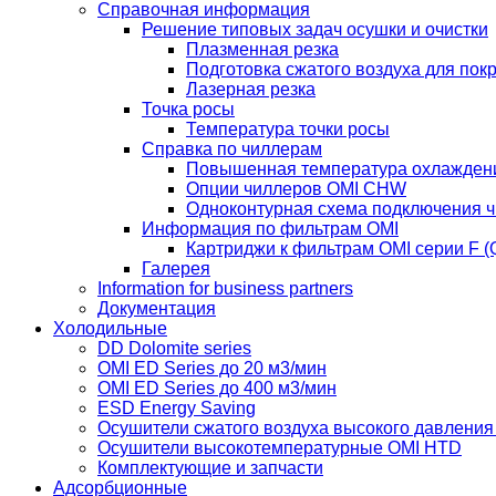
Справочная информация
Решение типовых задач осушки и очистки
Плазменная резка
Подготовка сжатого воздуха для пок
Лазерная резка
Точка росы
Температура точки росы
Справка по чиллерам
Повышенная температура охлажден
Опции чиллеров OMI CHW
Одноконтурная схема подключения 
Информация по фильтрам OMI
Картриджи к фильтрам OMI серии F (Q
Галерея
Information for business partners
Документация
Холодильные
DD Dolomite series
OMI ED Series до 20 м3/мин
OMI ED Series до 400 м3/мин
ESD Energy Saving
Осушители сжатого воздуха высокого давлени
Осушители высокотемпературные OMI HTD
Комплектующие и запчасти
Адсорбционные