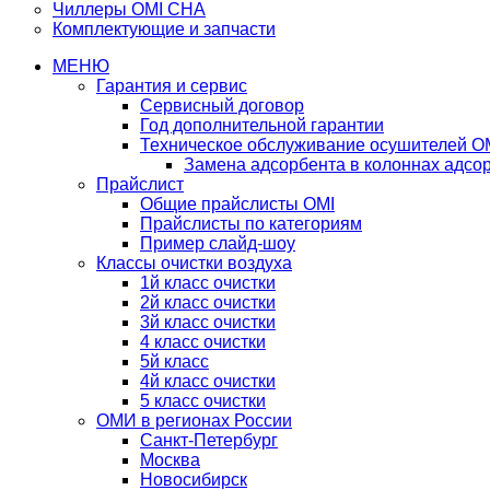
Чиллеры OMI CHA
Комплектующие и запчасти
МЕНЮ
Гарантия и сервис
Сервисный договор
Год дополнительной гарантии
Техническое обслуживание осушителей O
Замена адсорбента в колоннах адсо
Прайслист
Общие прайслисты OMI
Прайслисты по категориям
Пример слайд-шоу
Классы очистки воздуха
1й класс очистки
2й класс очистки
3й класс очистки
4 класс очистки
5й класс
4й класс очистки
5 класс очистки
ОМИ в регионах России
Санкт-Петербург
Москва
Новосибирск