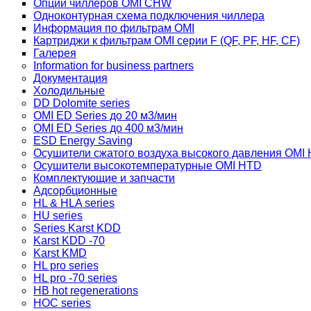
Опции чиллеров OMI CHW
Одноконтурная схема подключения чиллера
Информация по фильтрам OMI
Картриджи к фильтрам OMI серии F (QF, PF, HF, CF)
Галерея
Information for business partners
Документация
Холодильные
DD Dolomite series
OMI ED Series до 20 м3/мин
OMI ED Series до 400 м3/мин
ESD Energy Saving
Осушители сжатого воздуха высокого давления OMI
Осушители высокотемпературные OMI HTD
Комплектующие и запчасти
Адсорбционные
HL & HLA series
HU series
Series Karst KDD
Karst KDD -70
Karst KMD
HL pro series
HL pro -70 series
HB hot regenerations
HOC series