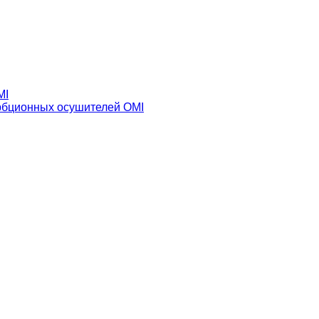
MI
рбционных осушителей OMI