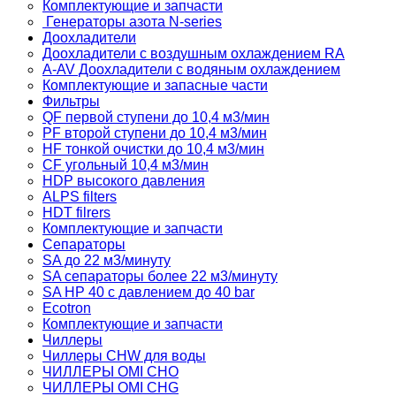
Комплектующие и запчасти
Генераторы азота N-series
Доохладители
Доохладители с воздушным охлаждением RA
A-AV Доохладители с водяным охлаждением
Комплектующие и запасные части
Фильтры
QF первой ступени до 10,4 м3/мин
PF второй ступени до 10,4 м3/мин
HF тонкой очистки до 10,4 м3/мин
CF угольный 10,4 м3/мин
HDP высокого давления
ALPS filters
HDT filrers
Комплектующие и запчасти
Сепараторы
SA до 22 м3/минуту
SA сепараторы более 22 м3/минуту
SA HP 40 с давлением до 40 bar
Ecotron
Комплектующие и запчасти
Чиллеры
Чиллеры CHW для воды
ЧИЛЛЕРЫ OMI CHO
ЧИЛЛЕРЫ OMI CHG